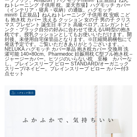
ーブラック。Amazon｜ハグモッチmini®【正規品】ねん
ねトレーニング 子供用 枕。楽天市場】ハグモッチ カバー
（インテリア・寝具・収納）の通販。ハグモッチ
mini®【正規品】ねんねトレーニング 子供用 枕 安眠 こど
も 抱き枕 カバー 洗える クッション 女の子 男の子 クリス
マス プレゼント 誕生日 ギフト 高級ベロア, エレガントピ
ンク・ブラック自分の好みに合わせて使えるU時型の抱き
枕です。授乳クッションとしてもお使いいただけます。開
封後、未使用自宅保管品となります。※圧縮簡易梱包にて
発送予定です。ご覧いただきありがとうございます。。
NELUKA ハグモッチ カバー単品 抱き枕カバー 交換用 洗
濯可能 140×80cm。Pharmedoc 妊娠用枕 C型フル抱き枕 –
ジャージーカバー。ヒツジのいらない枕 至極 カバーな
し。ブレインスリープ ピロー STANDARD/オーガニック
スリープ/ネイビー。ブレインスリープ ピロー カバー付3
点セット