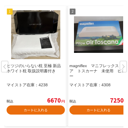
ヒツジのいらない枕 至極 新品
magniflex マニフレックス エ
ホワイト枕 取扱説明書付き
ア トスカーナ 未使用 ピロ
ー
マイストア在庫：
4238
マイストア在庫：
4308
6670
7250
税込
円
税込
円
カートに入れる
カートに入れる