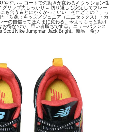
りやすい→ コートでの動きが変わる✔ クッション性
ト✔ グリップ力しっかり→ 切り返しも安定してプレー
ムにも合う＆とにかくかっこいい「それどこの？」っ
00円・対象：キッズ／ジュニア（ユニセックス）・カ
プレーの自信ってほんまに変わる。今よりもっと動け
はお得なので、早い者勝ちです◎。ニューバランス
cott Nike Jumpman Jack Bright。新品 希少