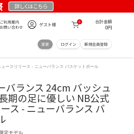
祭
詳しくは
こちら
合計金額
ご利用案内
0
ゲスト様
0円
お問い合わせ
変更
ログイン
新規会員登録
 ニュースリリース - ニューバランス バスケットボール
バランス 24cm バッシュ
長期の足に優しい NB公式
ース - ニューバランス バ
ル
M 限定モデル