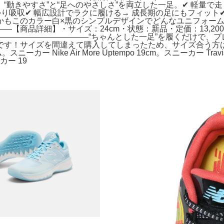
動きやすさ”と“足へのやさしさ”を両立した一足。✔ 軽量で走
しっかり吸収✔ 幅広設計でラクに履ける→ 成長期の足にもフィッ
かもこのカラー白×黒のシンプルデザインでどんなユニフォー
―【商品詳細】・サイズ：24cm・状態：新品・定価：13,2
―――――――――――“ちゃんとした一足”を履くだけで、
です！サイズを間違えて購入してしまったため、サイズ合う方
ー Nike Air More Uptempo 19cm。スニーカー Travis S
ー 19