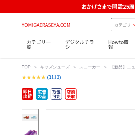
おかげさまで開設25周
YOMIGAERASEYA.COM
カテゴリ一
デジタルチラ
Howto情
覧
シ
報
TOP
キッズシューズ
スニーカー
【新品】ニュ
(3113)