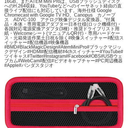
16GB。またATEM Mini Proは、USBフラッシュディスク
へのH.264収録、YouTubeなどへのイーサネット経由の直
接ライブ配信にも対応しています。海外仕様 Google
Chromecast with Google TV HD。Canopus カノープ
ス ADVC-100 アナログ映像デジタル変換器。”付属
品・本体・専用電源アダプター日本仕様(ロック機構付)・
各国対応電源変換アダプタ(3種)・推奨ドライブリスト用
紙・Welcomeシート(マニュアルQR付)・専用ハードケー
ス・元箱発送作業土日祝を除く#映像スイッチャー#配信ス
イッチャー#配信機器#映像機器
#BMD#BlackMagicDesign#AtemMiniPro#ブラックマジッ
クデザイン#HDMI#配信機材#4chスイッチャー#YouTube#
ツイキャス#Twitter#Instagram#Facebook#OBS#USBウェ
ブカム#WebCam#配信#ビデオキャプチャー#PC周辺機器
#Apple#パンダスタジオ