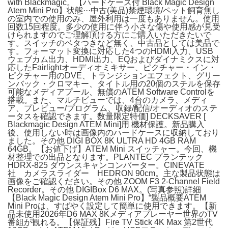
with Blackmagic。【ハードケース付 Black Magic Design
Atem Mini Pro】状態···中古(美品)禁煙環境/ペット飼育無し
の室内での使用のみ、屋外利用は一度もありません。使用
回数15回程度。多少の使用に伴う小さな傷や使用感が見受
けられますのでご理解頂ける方にご購入いただきたいで
す。スイッチのベタつきなど無く、中古品としては美品で
す。フォーマット変換に対応した4つのHDMI入力、USB
ウェブカム出力、HDMI出力、EQおよびダイナミクスに対
応したFairlightオーディオミキサー、ピクチャー・イン・
ピクチャー用のDVE、トランジションエフェクト、グリー
ンバック・クロマキー、タイトル用の20個のスチルを保存
可能なメディアプール、無償のATEM Software Controlを
搭載。また、マルチビューでは、4台のカメラ、メディ
ア、プレビュー/プログラム、収録/配信/オーディオのステ
ータスを確認できます。数量限定特価] DECKSAVER [
Blackmagic Design ATEM Mini]用 機材保護。新品購入
後、使用しない時は画像内のハードケースに収納しており
ました。その他 DIGI BOX 8K ULTRA HD 4GB RAM
64GB。【お値下げ】ATEM Mini スイッチャー。今回、機
材整理での出品となります。PLANTEC プランテック
HDRX-825 ダウンスキャンコンバーター。CINEVATE
社 カメラスライダー HEDRON 90cm。主な製品状態は
画像をご確認ください。その他 ZOOM F3 2-Channel Field
Recorder。その他 DIGIBox D6 MAX。(写真参照)詳細
【Black Magic Design Atem Mini Pro】“製品概要ATEM
Mini Proは、すばやく設定して簡単に使用できます。【新
品未使用2026年D6 MAX 8Kメディアプレーヤー世界のTV
番組が観れる。【保証残】Fire TV Stick 4K Max 第2世代