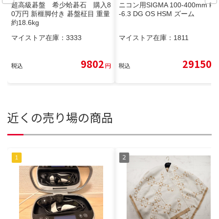
超高級碁盤 希少蛤碁石 購入8
ニコン用SIGMA 100-400mm F5
0万円 新榧脚付き 碁盤柾目 重量
-6.3 DG OS HSM ズーム
約18.6kg
マイストア在庫：
3333
マイストア在庫：
1811
9802
29150
税込
円
税込
円
近くの売り場の商品