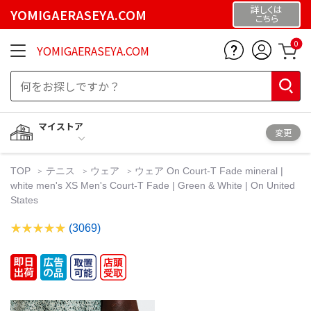
詳しくは
YOMIGAERASEYA.COM
こちら
0
YOMIGAERASEYA.COM
マイストア
変更
TOP
テニス
ウェア
ウェア On Court-T Fade mineral |
white men's XS Men's Court-T Fade | Green & White | On United
States
(3069)