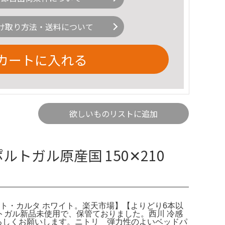
け取り方法・送料について
カートに入れる
欲しいものリストに追加
トガル原産国 150✕210
ポート エト・カルタ ホワイト。楽天市場】【よりどり6本以
 ポルトガル新品未使用で、保管ておりました。西川 冷感
よろしくお願いします。ニトリ 弾力性のよいベッドパ