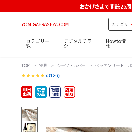
おかげさまで開設25周
YOMIGAERASEYA.COM
カテゴリ一
デジタルチラ
Howto情
覧
シ
報
TOP
寝具
シーツ・カバー
ベッテンリード ポルト
(3126)