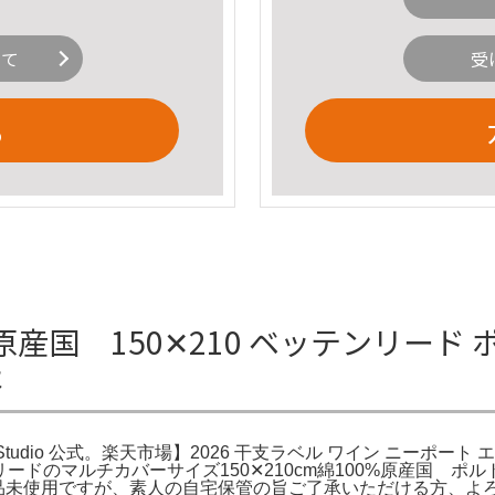
いて
受
る
国 150✕210 ベッテンリード ポル
報
en-Studio 公式。楽天市場】2026 干支ラベル ワイン ニー
テンリードのマルチカバーサイズ150✕210cm綿100%原産国
ー。新品未使用ですが、素人の自宅保管の旨ご了承いただける方、