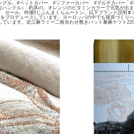
グル。#ベットカバー #ソファーカバー #マルチカバー #
-X-L （左ハンドル）: 釣具の。オレンジのビタミンカラーで元
 セール。特価‼️じぶんまくらムートン。以下ブランド説明
タジオ®）」をプロデュースしています。ヨーロッパの中でも寝具づ
ています。近江麻ラミー二枚合わせ敷きパット兼麻ケツト220×