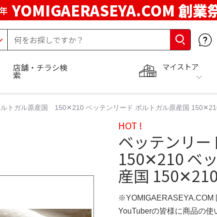
YOMIGAERASEYA.COM 創業
年
マイストア
店舗・チラシ検
索
ガル原産国 150✕210 ベッテンリード ポルトガル原産国 150✕210 Bet
HOT !
ベッテンリー
150✕210
産国 150✕210 
※YOMIGAERASEYA.CO
YouTuberの皆様に商品