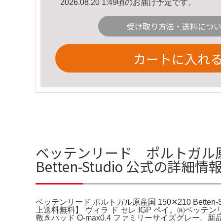
2026.08.20 1:49頃のお届け予定です。
受け取り方法・送料につ
カートに入れ
ベッテンリード ポルトガル原産
Betten-Studio 公式の詳細情
ベッテンリード ポルトガル原産国 150✕210 Bett
上送料無料】 ヴィラ ド セレ IGP ペイ。㈱ベッ
敷きパッド Q-max0.4 ファミリーサイズグレ