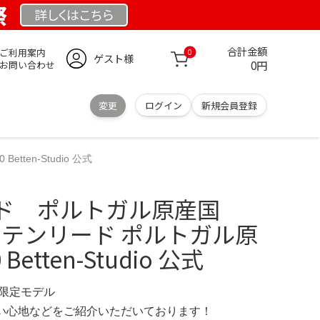
祭
詳しくは
こちら
合計金額
ご利用案内
0
ゲスト様
0円
お問い合わせ
変更
ログイン
新規会員登録
ten-Studio 公式
ド ポルトガル原産国
 ベッテンリード ポルトガル原
Betten-Studio 公式
M 限定モデル
の使い心地などをご紹介いただいております！