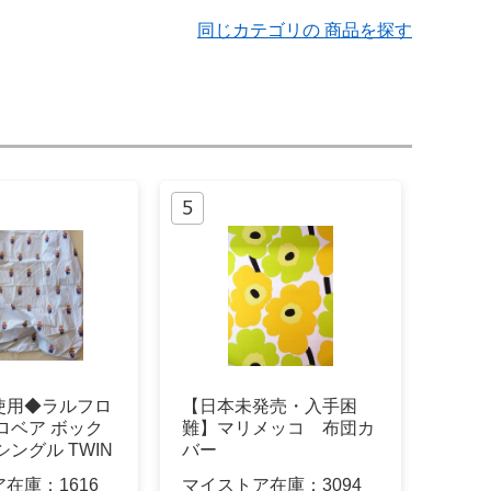
同じカテゴリの 商品を探す
使用◆ラルフロ
【日本未発売・入手困
ロベア ボック
難】マリメッコ 布団カ
シングル TWIN
バー
ア在庫：
1616
マイストア在庫：
3094