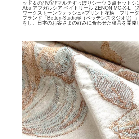
ッド＆のびのびマルチすっぽりシーツ３点セットシン
Abu アブガルシア ベイトリール ZENON MG
ワークストーンウォッシュ×プリント花柄 フリーダ
ブランド「Betten-Studio®（ベッテンス
をし、日本のお客さまの好みに合わせた寝具を開発し