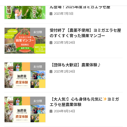
た【極上の味！】幻の金煌マンゴーちゃ
ん登場！2025年度ヨミガエラセ屋
2025年7月5日
受付終了【農薬不使用】ヨミガエラセ屋
未分類
のすくすく育った摘果マンゴー
2025年5月24日
【団体も大歓迎】農業体験♪
未分類
2025年2月24日
【大人気!】心も身体も元気に
ヨミガ
未分類
エラセ屋農業体験
2024年8月14日